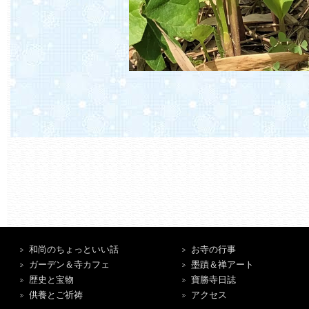
和尚のちょっといい話
お寺の行事
ガーデン＆寺カフェ
墨蹟＆禅アート
歴史と宝物
寶勝寺日誌
供養とご祈祷
アクセス