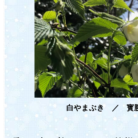
白やまぶき ／ 寳