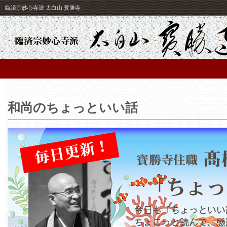
臨済宗妙心寺派 太白山 寳勝寺
和尚のちょっといい話