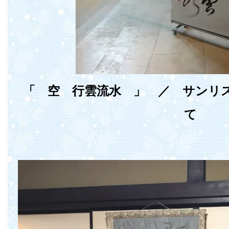
「 空 行雲流水 」 ／ サンリ
て