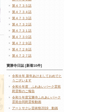
第４７３５話
第４７３４話
第４７３３話
第４７３２話
第４７３１話
第４７３０話
第４７２９話
第４７２８話
第４７２７話
寶勝寺日誌 [新着10件]
令和８年 新年あけましておめでと
うございます
令和６年度 ふれあいパーク霊苑
慰霊祭のご報告
令和５年度宝勝寺ふれあいパーク
霊苑合同慰霊祭動画
アートサクレ芸術祭2019 動画