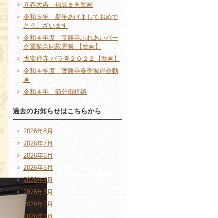
立春大吉 福豆まき動画
令和５年 新年あけましておめで
とうございます
令和４年度 宝勝寺ふれあいパー
ク霊苑合同慰霊祭 【動画】
大安禅寺 バラ園２０２２【動画】
令和４年度 寳勝寺春季彼岸会動
画
令和４年 節分御祈祷
過去のお知らせはこちらから
2026年8月
2026年7月
2026年6月
2026年5月
2026年4月
2026年3月
2026年2月
2026年1月