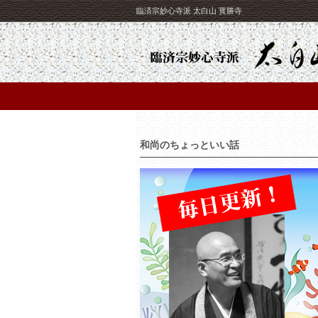
臨済宗妙心寺派 太白山 寳勝寺
和尚のちょっといい話