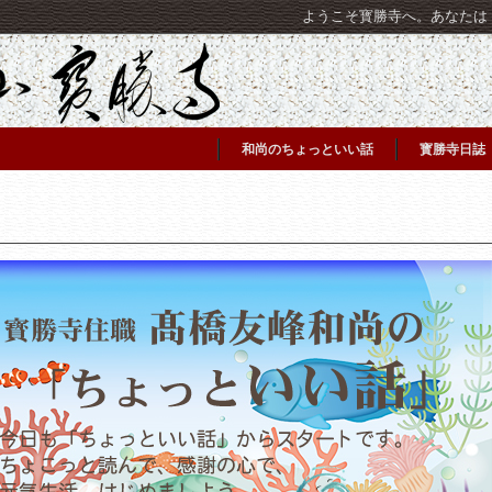
ようこそ寳勝寺へ。あなたは [C
和尚のちょっといい話
寳勝寺日誌