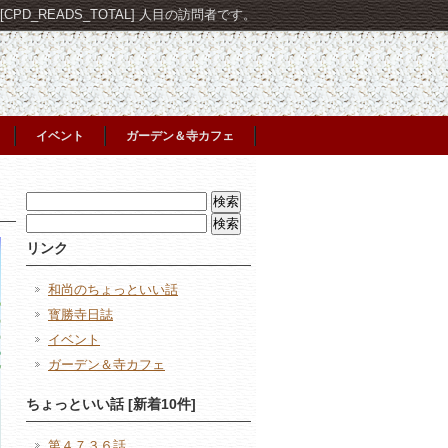
PD_READS_TOTAL] 人目の訪問者です。
イベント
ガーデン＆寺カフェ
検
索:
検
索:
リンク
和尚のちょっといい話
寳勝寺日誌
イベント
ガーデン＆寺カフェ
ちょっといい話 [新着10件]
第４７３６話