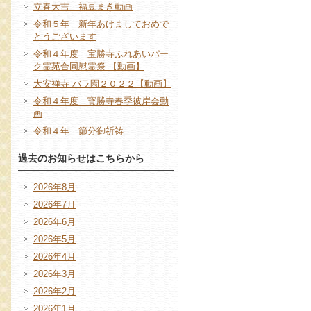
立春大吉 福豆まき動画
令和５年 新年あけましておめで
とうございます
令和４年度 宝勝寺ふれあいパー
ク霊苑合同慰霊祭 【動画】
大安禅寺 バラ園２０２２【動画】
令和４年度 寳勝寺春季彼岸会動
画
令和４年 節分御祈祷
過去のお知らせはこちらから
2026年8月
2026年7月
2026年6月
2026年5月
2026年4月
2026年3月
2026年2月
2026年1月