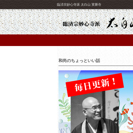
臨済宗妙心寺派 太白山 寳勝寺
和尚のちょっといい話