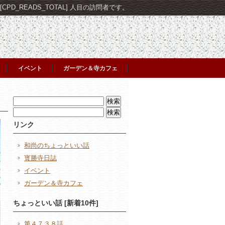
PD_READS_TOTAL] 人目の訪問者です。
イベント
ガーデン＆寺カフェ
検
索:
検
索:
リンク
和尚のちょっといい話
寳勝寺日誌
イベント
ガーデン＆寺カフェ
ちょっといい話 [新着10件]
第４７３８話