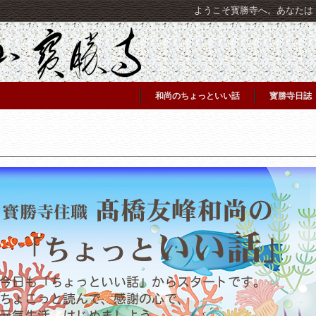
ようこそ寳勝寺へ。あなたは [C
和尚のちょっといい話
寳勝寺日誌