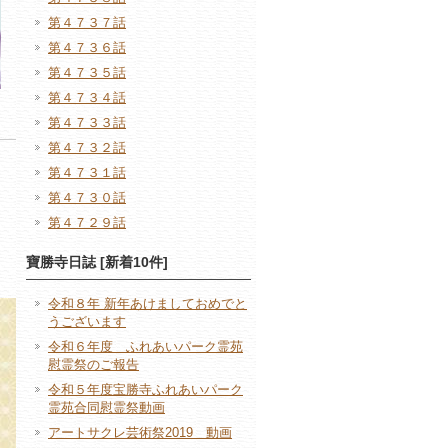
第４７３７話
第４７３６話
第４７３５話
第４７３４話
第４７３３話
第４７３２話
第４７３１話
第４７３０話
第４７２９話
寶勝寺日誌 [新着10件]
令和８年 新年あけましておめでと
うございます
令和６年度 ふれあいパーク霊苑
慰霊祭のご報告
令和５年度宝勝寺ふれあいパーク
霊苑合同慰霊祭動画
アートサクレ芸術祭2019 動画