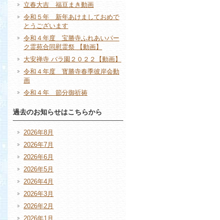
立春大吉 福豆まき動画
令和５年 新年あけましておめで
とうございます
令和４年度 宝勝寺ふれあいパー
ク霊苑合同慰霊祭 【動画】
大安禅寺 バラ園２０２２【動画】
令和４年度 寳勝寺春季彼岸会動
画
令和４年 節分御祈祷
過去のお知らせはこちらから
2026年8月
2026年7月
2026年6月
2026年5月
2026年4月
2026年3月
2026年2月
2026年1月