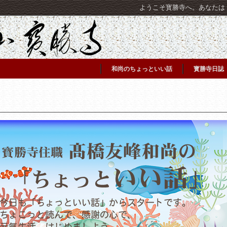
ようこそ寳勝寺へ。あなたは [C
和尚のちょっといい話
寳勝寺日誌