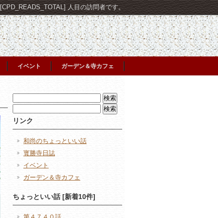
PD_READS_TOTAL] 人目の訪問者です。
イベント
ガーデン＆寺カフェ
検
索:
検
索:
リンク
和尚のちょっといい話
寳勝寺日誌
イベント
ガーデン＆寺カフェ
ちょっといい話 [新着10件]
第４７４０話