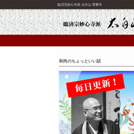
臨済宗妙心寺派 太白山 寳勝寺
和尚のちょっといい話