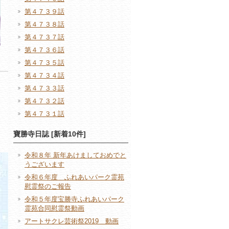
第４７３９話
第４７３８話
第４７３７話
第４７３６話
第４７３５話
第４７３４話
第４７３３話
第４７３２話
第４７３１話
寶勝寺日誌 [新着10件]
令和８年 新年あけましておめでと
うございます
令和６年度 ふれあいパーク霊苑
慰霊祭のご報告
令和５年度宝勝寺ふれあいパーク
霊苑合同慰霊祭動画
アートサクレ芸術祭2019 動画