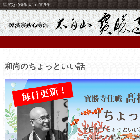
臨済宗妙心寺派 太白山 寳勝寺
和尚のちょっといい話