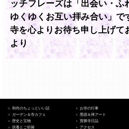
ッチフレーズは「出会い・ふ
ゆくゆくお互い拝み合い」で
寺を心よりお待ち申し上げて
より
和尚のちょっといい話
お寺の行事
ガーデン＆寺カフェ
墨蹟＆禅アート
歴史と宝物
寶勝寺日誌
供養とご祈祷
アクセス