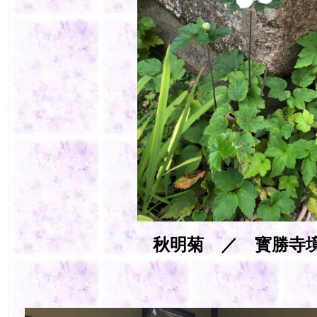
秋明菊 ／ 寳勝寺