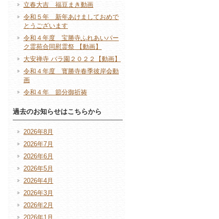
立春大吉 福豆まき動画
令和５年 新年あけましておめで
とうございます
令和４年度 宝勝寺ふれあいパー
ク霊苑合同慰霊祭 【動画】
大安禅寺 バラ園２０２２【動画】
令和４年度 寳勝寺春季彼岸会動
画
令和４年 節分御祈祷
過去のお知らせはこちらから
2026年8月
2026年7月
2026年6月
2026年5月
2026年4月
2026年3月
2026年2月
2026年1月