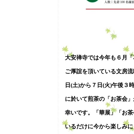
大安禅寺では今年も６月「
ご厚誼を頂いている文房流
日(土)から７日(火)午後
に於いて煎茶の「お茶会」
幸いです。「華展」「お茶
いるだけに今から楽しみに