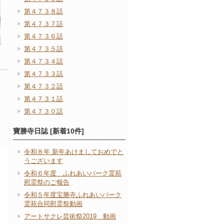
第４７３８話
第４７３７話
第４７３６話
第４７３５話
第４７３４話
第４７３３話
第４７３２話
第４７３１話
第４７３０話
寶勝寺日誌 [新着10件]
令和８年 新年あけましておめでと
うございます
令和６年度 ふれあいパーク霊苑
慰霊祭のご報告
令和５年度宝勝寺ふれあいパーク
霊苑合同慰霊祭動画
アートサクレ芸術祭2019 動画