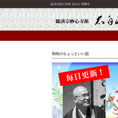
臨済宗妙心寺派 太白山 寳勝寺
和尚のちょっといい話