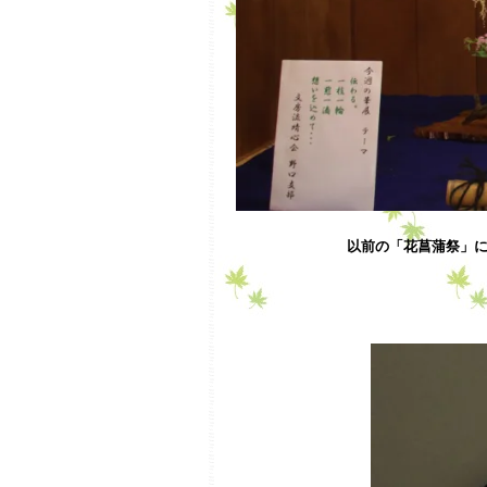
以前の「花菖蒲祭」に