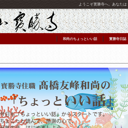
ようこそ寳勝寺へ。あなたは [C
和尚のちょっといい話
寳勝寺日誌