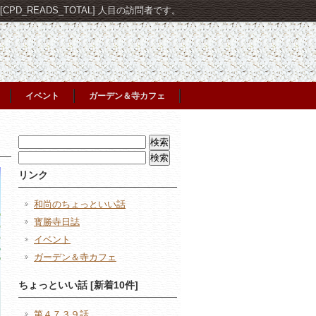
PD_READS_TOTAL] 人目の訪問者です。
イベント
ガーデン＆寺カフェ
検
索:
検
索:
リンク
和尚のちょっといい話
寳勝寺日誌
イベント
ガーデン＆寺カフェ
ちょっといい話 [新着10件]
第４７３９話