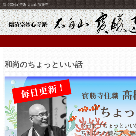
臨済宗妙心寺派 太白山 寳勝寺
和尚のちょっといい話