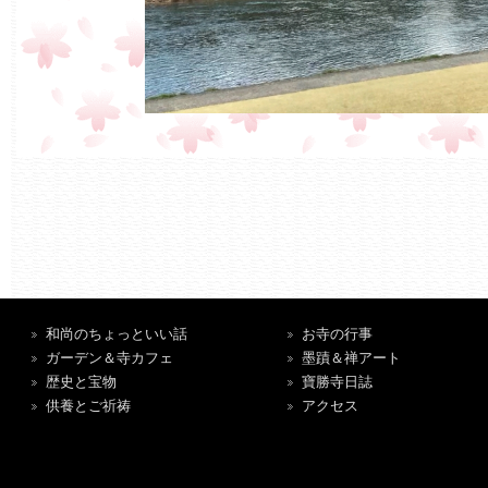
和尚のちょっといい話
お寺の行事
ガーデン＆寺カフェ
墨蹟＆禅アート
歴史と宝物
寶勝寺日誌
供養とご祈祷
アクセス