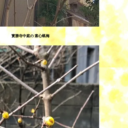
寳勝寺中庭の 素心蝋梅