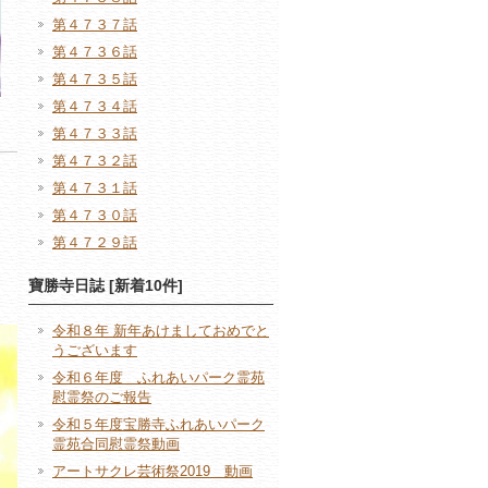
第４７３７話
第４７３６話
第４７３５話
第４７３４話
第４７３３話
第４７３２話
第４７３１話
第４７３０話
第４７２９話
寶勝寺日誌 [新着10件]
令和８年 新年あけましておめでと
うございます
令和６年度 ふれあいパーク霊苑
慰霊祭のご報告
令和５年度宝勝寺ふれあいパーク
霊苑合同慰霊祭動画
アートサクレ芸術祭2019 動画