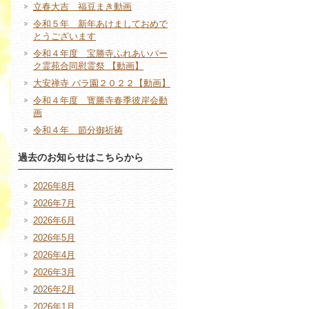
立春大吉 福豆まき動画
令和５年 新年あけましておめで
とうございます
令和４年度 宝勝寺ふれあいパー
ク霊苑合同慰霊祭 【動画】
大安禅寺 バラ園２０２２【動画】
令和４年度 寳勝寺春季彼岸会動
画
令和４年 節分御祈祷
過去のお知らせはこちらから
2026年8月
2026年7月
2026年6月
2026年5月
2026年4月
2026年3月
2026年2月
2026年1月