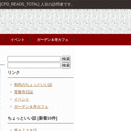
PD_READS_TOTAL] 人目の訪問者です。
イベント
ガーデン＆寺カフェ
検
索:
検
索:
リンク
和尚のちょっといい話
寳勝寺日誌
イベント
ガーデン＆寺カフェ
ちょっといい話 [新着10件]
第４７３８話