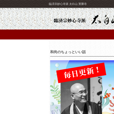
臨済宗妙心寺派 太白山 寳勝寺
和尚のちょっといい話