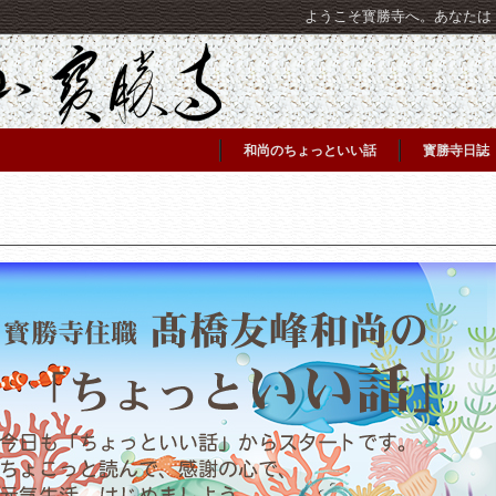
ようこそ寳勝寺へ。あなたは [C
和尚のちょっといい話
寳勝寺日誌