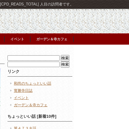
PD_READS_TOTAL] 人目の訪問者です。
イベント
ガーデン＆寺カフェ
検
索:
検
索:
リンク
和尚のちょっといい話
寳勝寺日誌
イベント
ガーデン＆寺カフェ
ちょっといい話 [新着10件]
第４７３８話