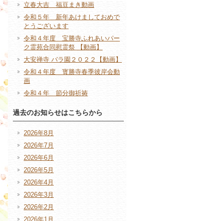
立春大吉 福豆まき動画
令和５年 新年あけましておめで
とうございます
令和４年度 宝勝寺ふれあいパー
ク霊苑合同慰霊祭 【動画】
大安禅寺 バラ園２０２２【動画】
令和４年度 寳勝寺春季彼岸会動
画
令和４年 節分御祈祷
過去のお知らせはこちらから
2026年8月
2026年7月
2026年6月
2026年5月
2026年4月
2026年3月
2026年2月
2026年1月