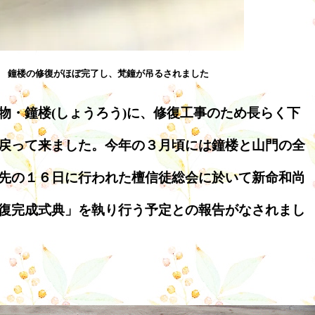
／ 鐘楼の修復がほぼ完了し、梵鐘が吊るされました
物・鐘楼(しょうろう)に、修復工事のため長らく下
戻って来ました。今年の３月頃には鐘楼と山門の全
先の１６日に行われた檀信徒総会に於いて新命和尚
復完成式典」を執り行う予定との報告がなされまし