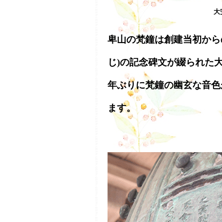
大
卑山の梵鐘は創建当初から
じ)の記念碑文が綴られた
年ぶりに梵鐘の幽玄な音色
ます。