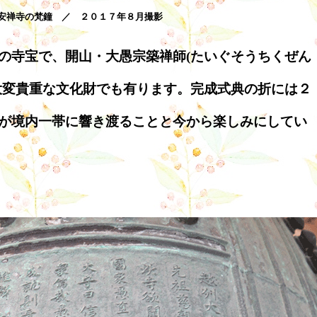
安禅寺の梵鐘 ／ ２０１７年８月撮影
の寺宝で、開山・大愚宗築禅師(たいぐそうちくぜん
大変貴重な文化財でも有ります。完成式典の折には２
が境内一帯に響き渡ることと今から楽しみにしてい