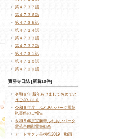
第４７３７話
第４７３６話
第４７３５話
第４７３４話
第４７３３話
第４７３２話
第４７３１話
第４７３０話
第４７２９話
寶勝寺日誌 [新着10件]
令和８年 新年あけましておめでと
うございます
令和６年度 ふれあいパーク霊苑
慰霊祭のご報告
令和５年度宝勝寺ふれあいパーク
霊苑合同慰霊祭動画
アートサクレ芸術祭2019 動画