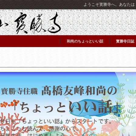
ようこそ寳勝寺へ。あなたは [C
和尚のちょっといい話
寳勝寺日誌