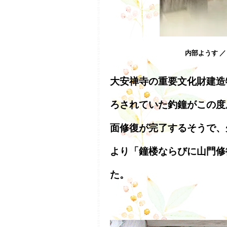
内部ようす 
大安禅寺の重要文化財建造
ろされていた釣鐘がこの度
面修復が完了するそうで、
より「鐘楼ならびに山門修
た。