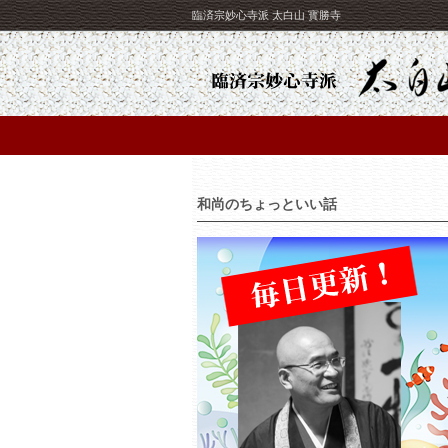
臨済宗妙心寺派 太白山 寳勝寺
和尚のちょっといい話