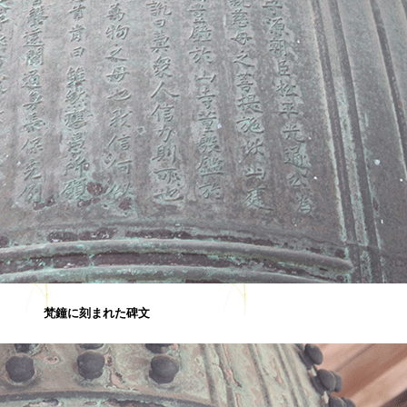
梵鐘に刻まれた碑文