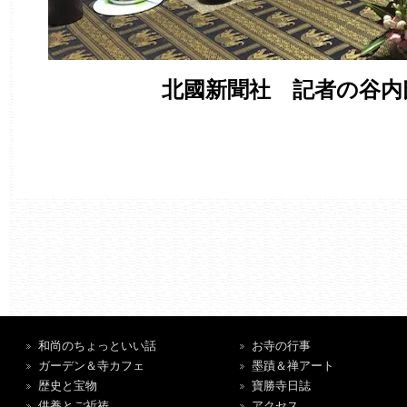
北國新聞社 記者の谷内
和尚のちょっといい話
お寺の行事
ガーデン＆寺カフェ
墨蹟＆禅アート
歴史と宝物
寶勝寺日誌
供養とご祈祷
アクセス