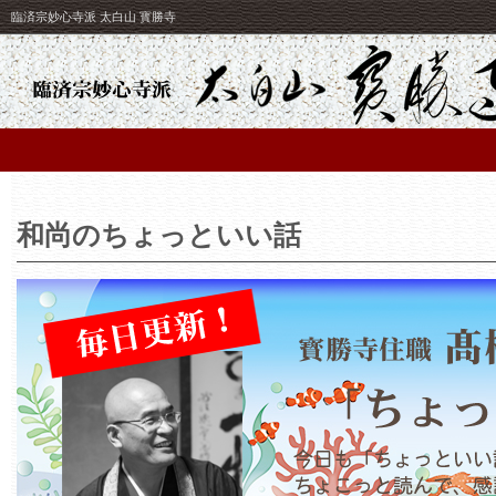
臨済宗妙心寺派 太白山 寳勝寺
和尚のちょっといい話