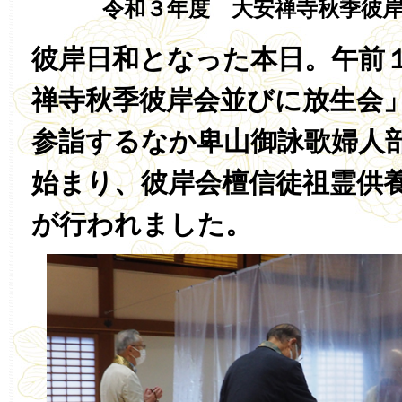
令和３年度 大安禅寺秋季彼岸
彼岸日和となった本日。午前
禅寺秋季彼岸会並びに放生会
参詣するなか卑山御詠歌婦人
始まり、彼岸会檀信徒祖霊供
が行われました。