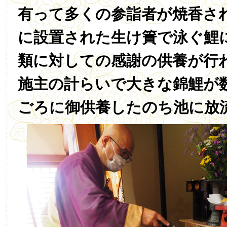
有って多くの参詣者が焼香さ
に設置された生け簀で泳ぐ鯉
類に対しての感謝の供養が行
施主の計らいで大きな錦鯉が
ごろに御供養したのち池に放