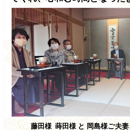
藤田様 蒔田様 と 岡島様ご夫