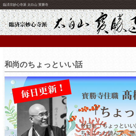
臨済宗妙心寺派 太白山 寳勝寺
和尚のちょっといい話