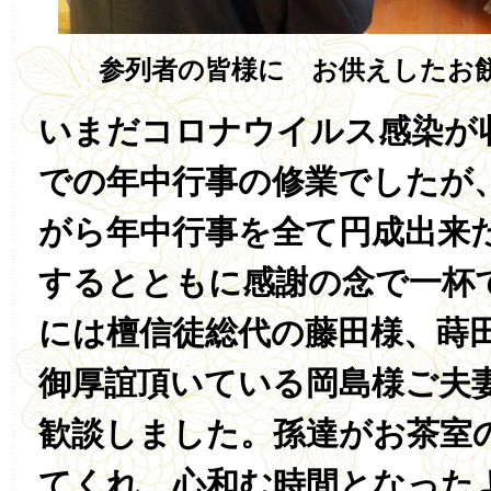
参列者の皆様に お供えしたお
いまだコロナウイルス感染が
での年中行事の修業でしたが
がら年中行事を全て円成出来
するとともに感謝の念で一杯
には檀信徒総代の藤田様、蒔
御厚誼頂いている岡島様ご夫
歓談しました。孫達がお茶室
てくれ、心和む時間となった