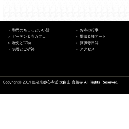
和尚のちょっといい話
お寺の行事
ガーデン＆寺カフェ
墨蹟＆禅アート
歴史と宝物
寶勝寺日誌
供養とご祈祷
アクセス
Copyright© 2014 臨済宗妙心寺派 太白山 寶勝寺 All Rights Reserved.