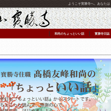
ようこそ寳勝寺へ。あなたは [C
和尚のちょっといい話
寳勝寺日誌