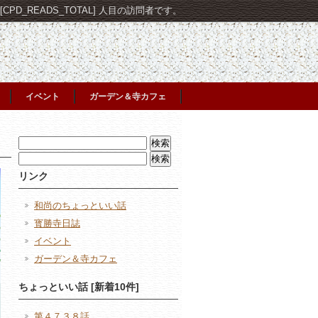
PD_READS_TOTAL] 人目の訪問者です。
イベント
ガーデン＆寺カフェ
検
索:
検
索:
リンク
和尚のちょっといい話
寳勝寺日誌
イベント
ガーデン＆寺カフェ
ちょっといい話 [新着10件]
第４７３８話