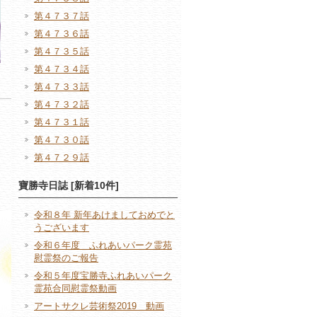
第４７３７話
第４７３６話
第４７３５話
第４７３４話
第４７３３話
第４７３２話
第４７３１話
第４７３０話
第４７２９話
寶勝寺日誌 [新着10件]
令和８年 新年あけましておめでと
うございます
令和６年度 ふれあいパーク霊苑
慰霊祭のご報告
令和５年度宝勝寺ふれあいパーク
霊苑合同慰霊祭動画
アートサクレ芸術祭2019 動画