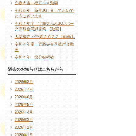
立春大吉 福豆まき動画
令和５年 新年あけましておめで
とうございます
令和４年度 宝勝寺ふれあいパー
ク霊苑合同慰霊祭 【動画】
大安禅寺 バラ園２０２２【動画】
令和４年度 寳勝寺春季彼岸会動
画
令和４年 節分御祈祷
過去のお知らせはこちらから
2026年8月
2026年7月
2026年6月
2026年5月
2026年4月
2026年3月
2026年2月
2026年1月