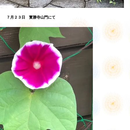
７月２３日 寳勝寺山門にて