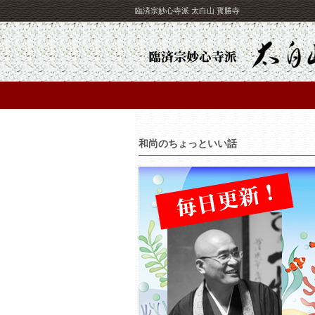
臨済宗妙心寺派 太白山 寳勝寺
和尚のちょっといい話