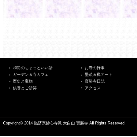
和尚のちょっといい話
お寺の行事
ガーデン＆寺カフェ
墨蹟＆禅アート
歴史と宝物
寶勝寺日誌
供養とご祈祷
アクセス
Copyright© 2014 臨済宗妙心寺派 太白山 寶勝寺 All Rights Reserved.