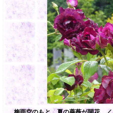
梅雨空のもと 夏の薔薇が開花 ／