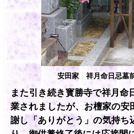
安田家 祥月命日忌墓
また引き続き寳勝寺で祥月命
業されましたが、お檀家の安
謝し「ありがとう」の気持ち
り、御供養終了後には応接間