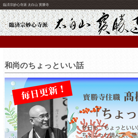
臨済宗妙心寺派 太白山 寳勝寺
和尚のちょっといい話