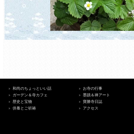
和尚のちょっといい話
お寺の行事
ガーデン＆寺カフェ
墨蹟＆禅アート
歴史と宝物
寶勝寺日誌
供養とご祈祷
アクセス