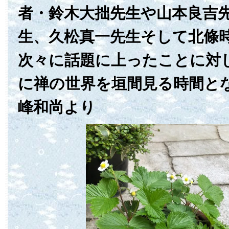
者・鈴木大拙先生や山本良吉
生、久松真一先生そして北條
次々に話題に上ったことに対
に禅の世界を垣間見る時間と
峰和尚より