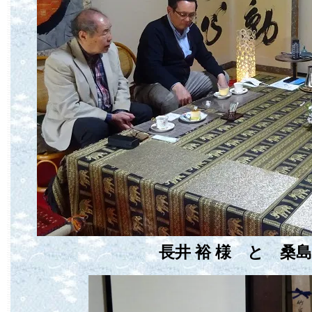
長井 裕 様 と 桑