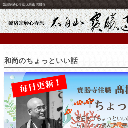
臨済宗妙心寺派 太白山 寳勝寺
和尚のちょっといい話