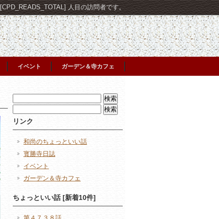
PD_READS_TOTAL] 人目の訪問者です。
イベント
ガーデン＆寺カフェ
検
索:
検
索:
リンク
和尚のちょっといい話
寳勝寺日誌
イベント
ガーデン＆寺カフェ
ちょっといい話 [新着10件]
第４７３８話