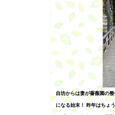
自坊からは妻が薔薇園の整
になる始末！ 昨年はちょ