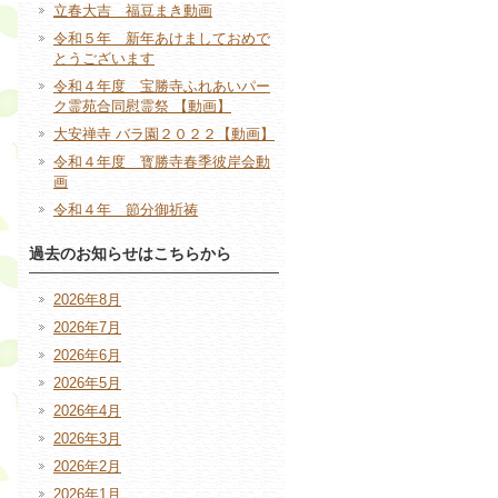
立春大吉 福豆まき動画
令和５年 新年あけましておめで
とうございます
令和４年度 宝勝寺ふれあいパー
ク霊苑合同慰霊祭 【動画】
大安禅寺 バラ園２０２２【動画】
令和４年度 寳勝寺春季彼岸会動
画
令和４年 節分御祈祷
過去のお知らせはこちらから
2026年8月
2026年7月
2026年6月
2026年5月
2026年4月
2026年3月
2026年2月
2026年1月