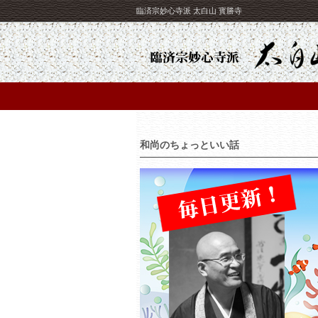
臨済宗妙心寺派 太白山 寳勝寺
和尚のちょっといい話