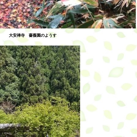
大安禅寺 薔薇園のようす