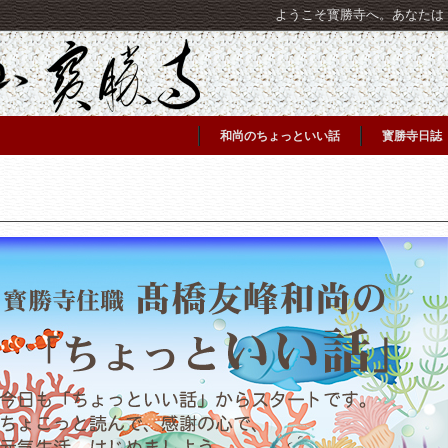
ようこそ寳勝寺へ。あなたは [C
和尚のちょっといい話
寳勝寺日誌