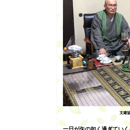
文建
一日が矢の如く過ぎていく