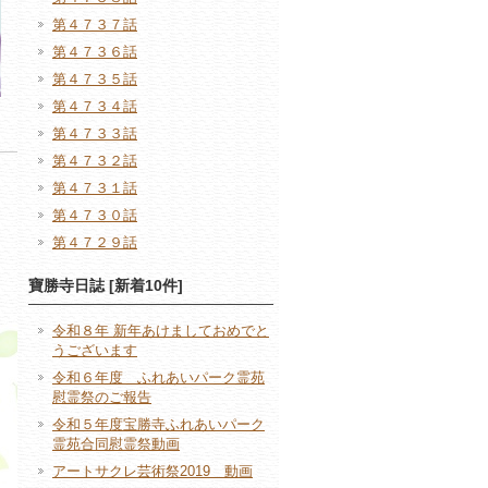
第４７３７話
第４７３６話
第４７３５話
第４７３４話
第４７３３話
第４７３２話
第４７３１話
第４７３０話
第４７２９話
寶勝寺日誌 [新着10件]
令和８年 新年あけましておめでと
うございます
令和６年度 ふれあいパーク霊苑
慰霊祭のご報告
令和５年度宝勝寺ふれあいパーク
霊苑合同慰霊祭動画
アートサクレ芸術祭2019 動画