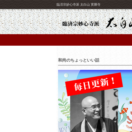
臨済宗妙心寺派 太白山 寳勝寺
和尚のちょっといい話