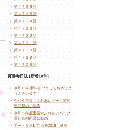
第４７３６話
第４７３５話
第４７３４話
第４７３３話
第４７３２話
第４７３１話
第４７３０話
第４７２９話
第４７２８話
寶勝寺日誌 [新着10件]
令和８年 新年あけましておめでと
うございます
令和６年度 ふれあいパーク霊苑
慰霊祭のご報告
令和５年度宝勝寺ふれあいパーク
霊苑合同慰霊祭動画
アートサクレ芸術祭2019 動画