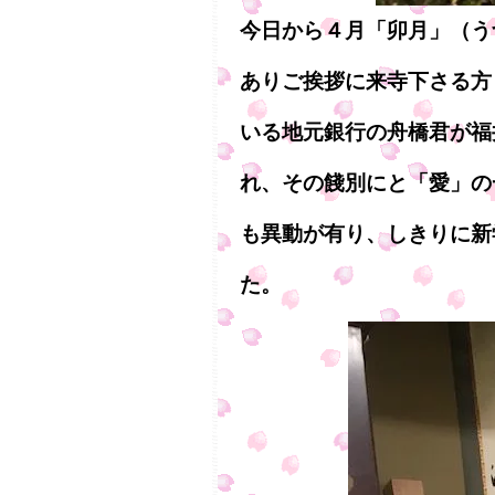
今日から４月「卯月」（う
ありご挨拶に来寺下さる方
いる地元銀行の舟橋君が福
れ、その餞別にと「愛」の
も異動が有り、しきりに新
た。