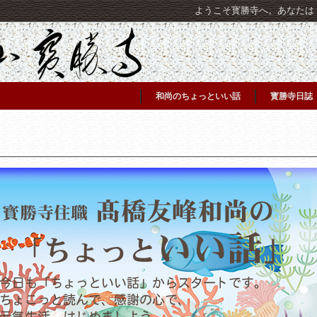
ようこそ寳勝寺へ。あなたは [C
和尚のちょっといい話
寳勝寺日誌