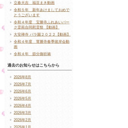
立春大吉 福豆まき動画
令和５年 新年あけましておめで
とうございます
令和４年度 宝勝寺ふれあいパー
ク霊苑合同慰霊祭 【動画】
大安禅寺 バラ園２０２２【動画】
令和４年度 寳勝寺春季彼岸会動
画
令和４年 節分御祈祷
過去のお知らせはこちらから
2026年8月
2026年7月
2026年6月
2026年5月
2026年4月
2026年3月
2026年2月
2026年1月