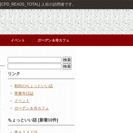
PD_READS_TOTAL] 人目の訪問者です。
イベント
ガーデン＆寺カフェ
検
索:
検
索:
リンク
和尚のちょっといい話
寳勝寺日誌
イベント
ガーデン＆寺カフェ
ちょっといい話 [新着10件]
第４７３７話