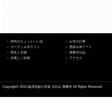
和尚のちょっといい話
お寺の行事
ガーデン＆寺カフェ
墨蹟＆禅アート
歴史と宝物
寶勝寺日誌
供養とご祈祷
アクセス
Copyright© 2014 臨済宗妙心寺派 太白山 寶勝寺 All Rights Reserved.