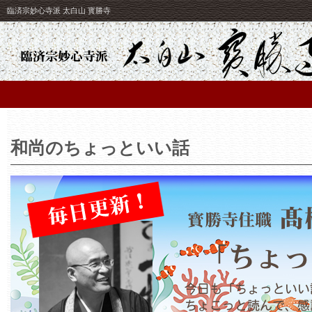
臨済宗妙心寺派 太白山 寳勝寺
和尚のちょっといい話