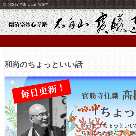
臨済宗妙心寺派 太白山 寳勝寺
和尚のちょっといい話