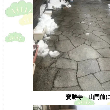
寳勝寺 山門前