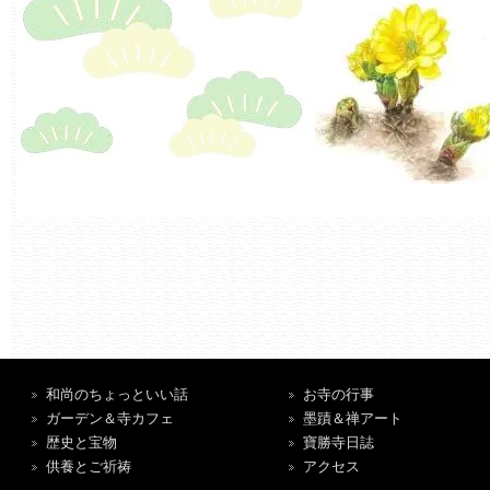
和尚のちょっといい話
お寺の行事
ガーデン＆寺カフェ
墨蹟＆禅アート
歴史と宝物
寶勝寺日誌
供養とご祈祷
アクセス