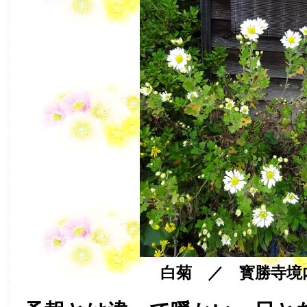
白菊 ／ 寳勝寺境