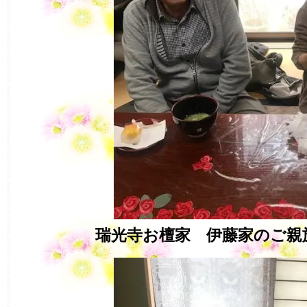
瑞光寺お檀家 伊藤家のご親