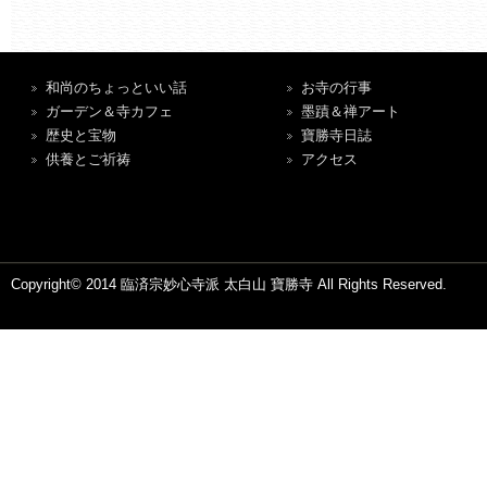
和尚のちょっといい話
お寺の行事
ガーデン＆寺カフェ
墨蹟＆禅アート
歴史と宝物
寶勝寺日誌
供養とご祈祷
アクセス
Copyright© 2014 臨済宗妙心寺派 太白山 寶勝寺 All Rights Reserved.