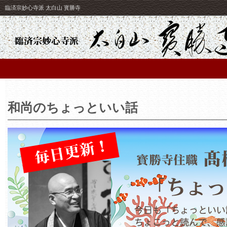
臨済宗妙心寺派 太白山 寳勝寺
和尚のちょっといい話