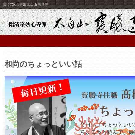
臨済宗妙心寺派 太白山 寳勝寺
和尚のちょっといい話