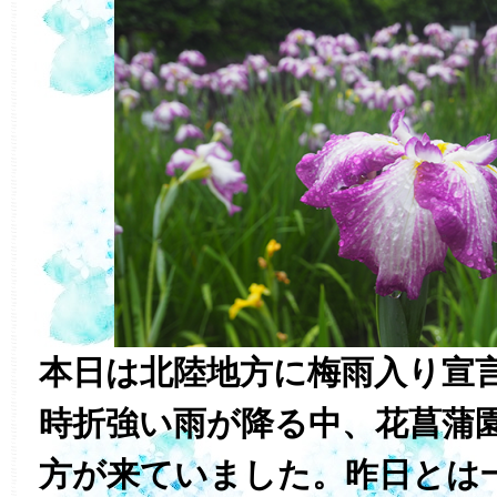
本日は北陸地方に梅雨入り宣
時折強い雨が降る中、花菖蒲
方が来ていました。昨日とは