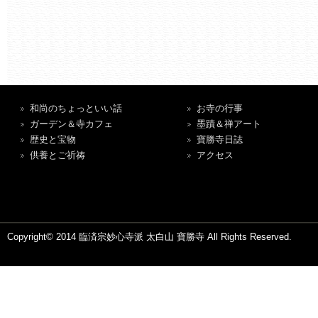
和尚のちょっといい話
お寺の行事
ガーデン＆寺カフェ
墨蹟＆禅アート
歴史と宝物
寶勝寺日誌
供養とご祈祷
アクセス
Copyright© 2014 臨済宗妙心寺派 太白山 寶勝寺 All Rights Reserved.