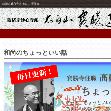
臨済宗妙心寺派 太白山 寳勝寺
和尚のちょっといい話