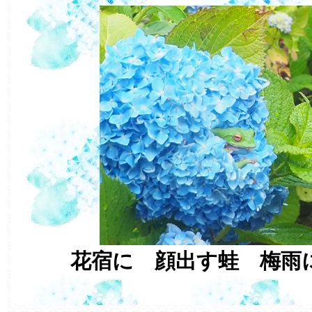
花宿に 顔出す蛙 梅