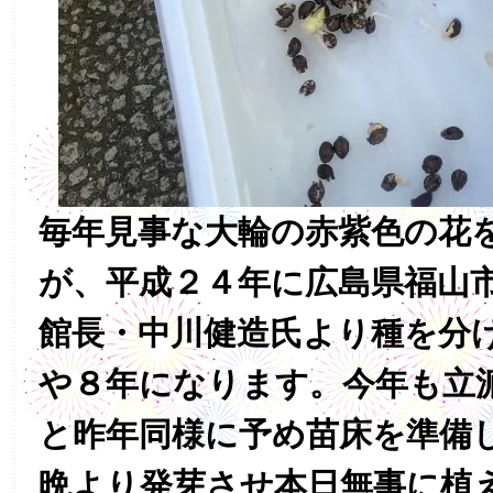
毎年見事な大輪の赤紫色の花
が、平成２４年に広島県福山
館長・中川健造氏より種を分
や８年になります。今年も立
と昨年同様に予め苗床を準備
晩より発芽させ本日無事に植