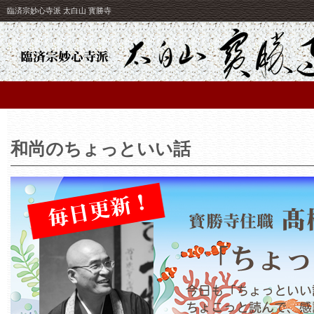
臨済宗妙心寺派 太白山 寳勝寺
和尚のちょっといい話