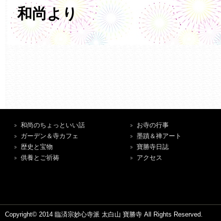
和尚より
和尚のちょっといい話
お寺の行事
ガーデン＆寺カフェ
墨蹟＆禅アート
歴史と宝物
寶勝寺日誌
供養とご祈祷
アクセス
Copyright© 2014 臨済宗妙心寺派 太白山 寶勝寺 All Rights Reserved.