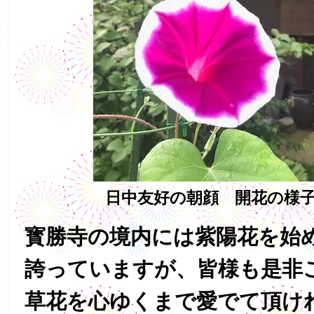
日中友好の朝顔 開花の様子 (
寳勝寺の境内には紫陽花を始
誇っていますが、皆様も是非
草花を心ゆくまで愛でて頂け