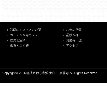
和尚のちょっといい話
お寺の行事
ガーデン＆寺カフェ
墨蹟＆禅アート
歴史と宝物
寶勝寺日誌
供養とご祈祷
アクセス
Copyright© 2014 臨済宗妙心寺派 太白山 寶勝寺 All Rights Reserved.