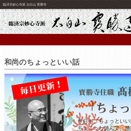
臨済宗妙心寺派 太白山 寳勝寺
和尚のちょっといい話