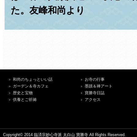
た。友峰和尚より
和尚のちょっといい話
お寺の行事
ガーデン＆寺カフェ
墨蹟＆禅アート
歴史と宝物
寶勝寺日誌
供養とご祈祷
アクセス
Copyright© 2014 臨済宗妙心寺派 太白山 寶勝寺 All Rights Reserved.