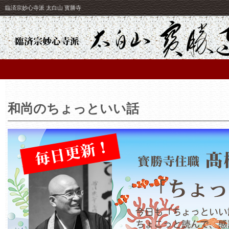
臨済宗妙心寺派 太白山 寳勝寺
和尚のちょっといい話