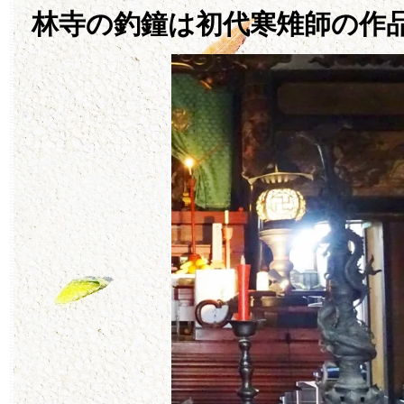
林寺の釣鐘は初代寒雉師の作