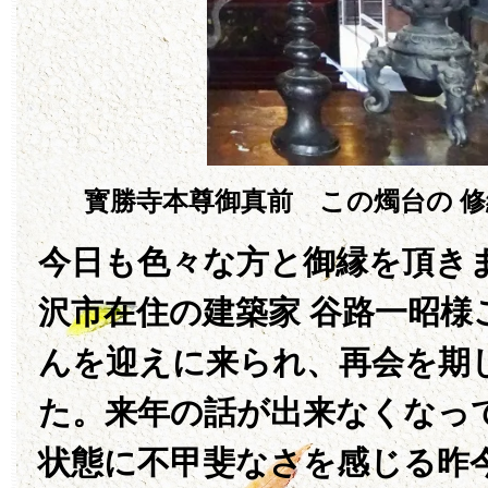
寳勝寺本尊御真前 この燭台の 
今日も色々な方と御縁を頂き
沢市在住の建築家 谷路一昭様
んを迎えに来られ、再会を期
た。来年の話が出来なくなっ
状態に不甲斐なさを感じる昨