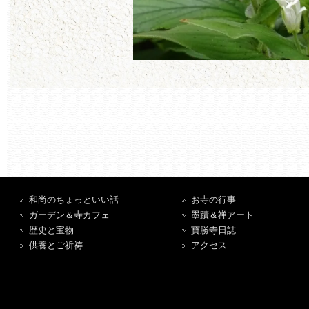
和尚のちょっといい話
お寺の行事
ガーデン＆寺カフェ
墨蹟＆禅アート
歴史と宝物
寶勝寺日誌
供養とご祈祷
アクセス