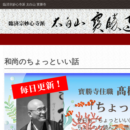
臨済宗妙心寺派 太白山 寳勝寺
和尚のちょっといい話