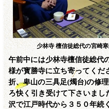
少林寺 檀信徒総代の宮崎
午前中には少林寺檀信徒総代の
様が寳勝寺に立ち寄ってくだ
折、卑山の三具足(燭台)の修
ろ快く引き受けて下さいまし
沢で江戸時代から３５０年続