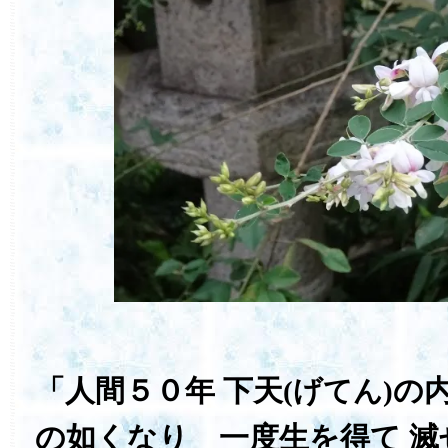
「人間５０年 下天
の
(げてん)
の如くなり 一度生を得て 