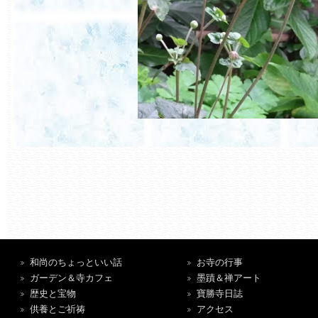
和尚のちょっといい話
お寺の行事
ガーデン＆寺カフェ
墨蹟＆禅アート
歴史と宝物
寶勝寺日誌
供養とご祈祷
アクセス