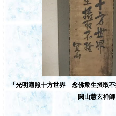
「光明遍照十方世界 念佛衆生摂取不
関山慧玄禅師