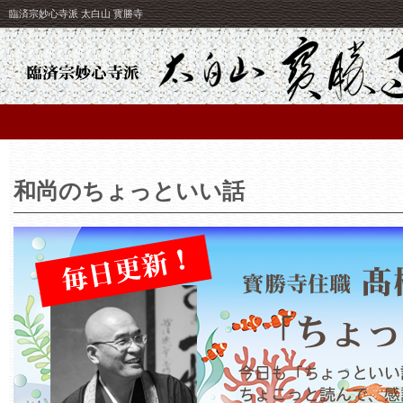
臨済宗妙心寺派 太白山 寳勝寺
和尚のちょっといい話