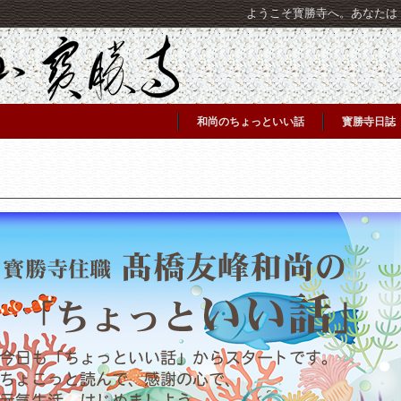
ようこそ寳勝寺へ。あなたは [C
和尚のちょっといい話
寳勝寺日誌