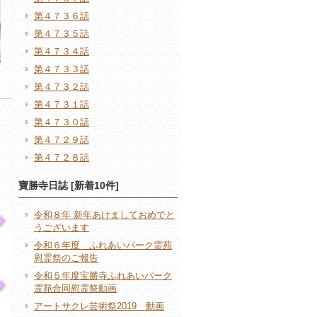
第４７３６話
第４７３５話
第４７３４話
第４７３３話
第４７３２話
第４７３１話
第４７３０話
第４７２９話
第４７２８話
寶勝寺日誌 [新着10件]
令和８年 新年あけましておめでと
うございます
令和６年度 ふれあいパーク霊苑
慰霊祭のご報告
令和５年度宝勝寺ふれあいパーク
霊苑合同慰霊祭動画
アートサクレ芸術祭2019 動画