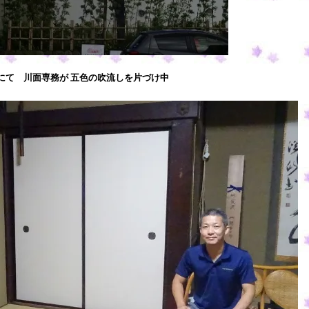
にて 川面専務が 五色の
吹流しを片づけ中