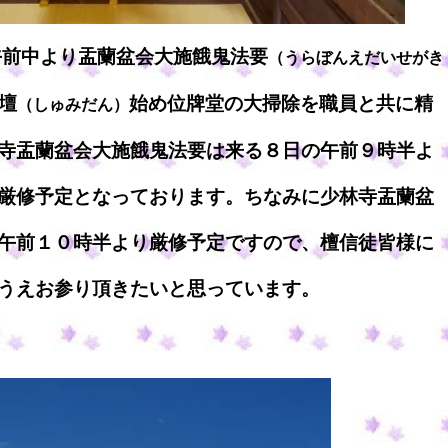
午前中より盂蘭盆会大施餓鬼法要
（うらぼんえだいせがき
壇
始め位牌堂の大掃除を職員と共に精
（しゅみだん）
寺盂蘭盆会大施餓鬼法要は来る８日の午前９時半よ
厳修予定となっております。ちなみに少林寺盂蘭盆
午前１０時半より厳修予定ですので、檀信徒皆様に
うえお参り頂きたいと思っています。