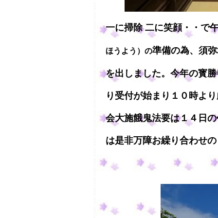
一に掃除 二に笑顔・・で
準備の為、須弥
ほうよう）の
を出しました。今年の寳勝
り受付が始まり１０時より
会大施餓鬼法要は１４日の
は是非万障お繰り合わせの