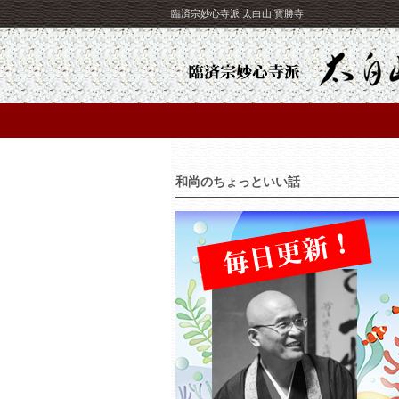
臨済宗妙心寺派 太白山 寳勝寺
和尚のちょっといい話