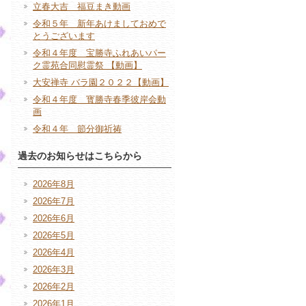
立春大吉 福豆まき動画
令和５年 新年あけましておめで
とうございます
令和４年度 宝勝寺ふれあいパー
ク霊苑合同慰霊祭 【動画】
大安禅寺 バラ園２０２２【動画】
令和４年度 寳勝寺春季彼岸会動
画
令和４年 節分御祈祷
過去のお知らせはこちらから
2026年8月
2026年7月
2026年6月
2026年5月
2026年4月
2026年3月
2026年2月
2026年1月