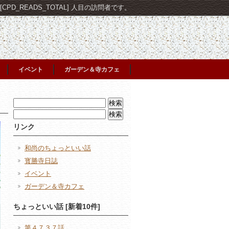
PD_READS_TOTAL] 人目の訪問者です。
イベント
ガーデン＆寺カフェ
検
索:
検
索:
リンク
和尚のちょっといい話
寳勝寺日誌
イベント
ガーデン＆寺カフェ
ちょっといい話 [新着10件]
第４７３７話