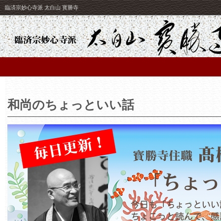
臨済宗妙心寺派 太白山 寳勝寺
和尚のちょっといい話