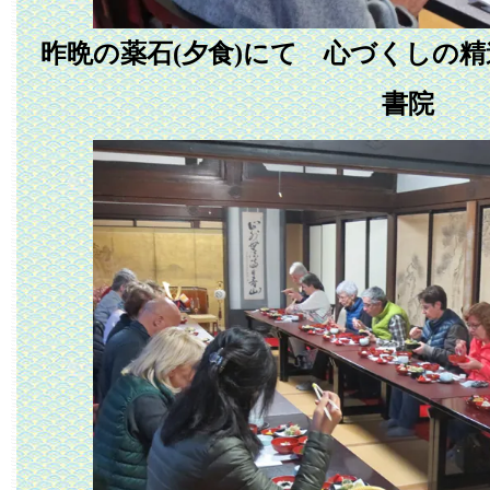
昨晩の薬石(夕食)にて 心づくしの
書院