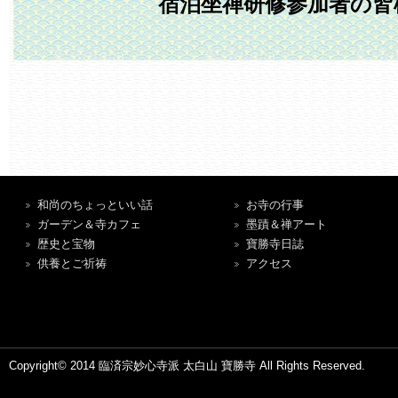
宿泊坐禅研修参加者の皆
和尚のちょっといい話
お寺の行事
ガーデン＆寺カフェ
墨蹟＆禅アート
歴史と宝物
寶勝寺日誌
供養とご祈祷
アクセス
Copyright© 2014 臨済宗妙心寺派 太白山 寶勝寺 All Rights Reserved.