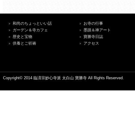
和尚のちょっといい話
お寺の行事
ガーデン＆寺カフェ
墨蹟＆禅アート
歴史と宝物
寶勝寺日誌
供養とご祈祷
アクセス
Copyright© 2014 臨済宗妙心寺派 太白山 寶勝寺 All Rights Reserved.