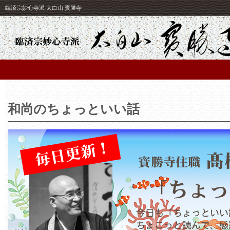
臨済宗妙心寺派 太白山 寳勝寺
和尚のちょっといい話