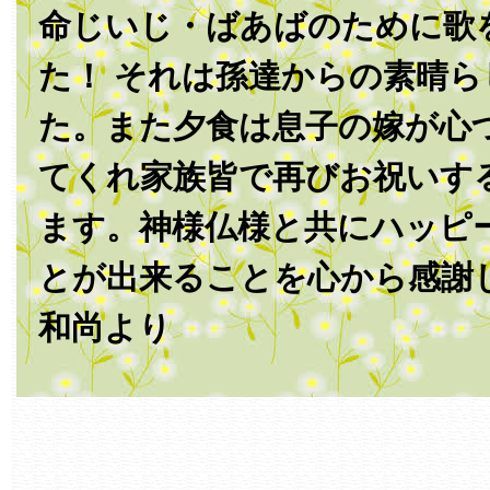
命じいじ・ばあばのために歌
た！ それは孫達からの素晴
た。また夕食は息子の嫁が心
てくれ家族皆で再びお祝いす
ます。神様仏様と共にハッピ
とが出来ることを心から感謝
和尚より