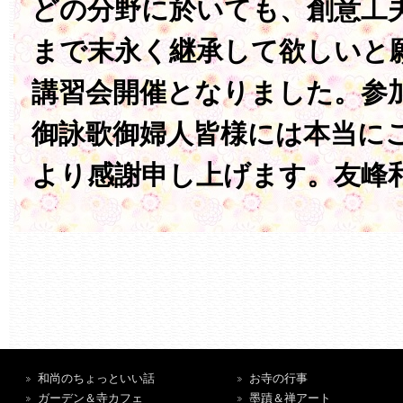
どの分野に於いても、創意工
まで末永く継承して欲しいと
講習会開催となりました。参
御詠歌御婦人皆様には本当に
より感謝申し上げます。友峰
和尚のちょっといい話
お寺の行事
ガーデン＆寺カフェ
墨蹟＆禅アート