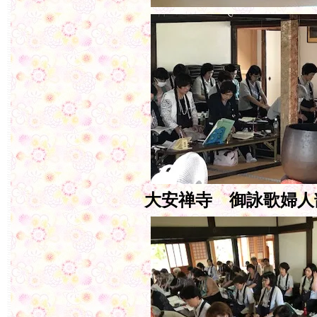
大安禅寺 御詠歌婦人