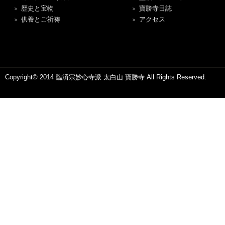
歴史と宝物
寶勝寺日誌
供養とご祈祷
アクセス
Copyright© 2014 臨済宗妙心寺派 太白山 寶勝寺 All Rights Reserved.