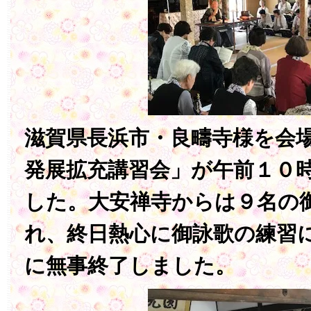
滋賀県長浜市・良疇寺様を会
発展拡充講習会」が午前１０
した。大安禅寺からは９名の
れ、終日熱心に御詠歌の練習
に無事終了しました。