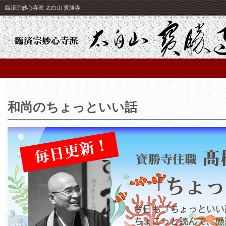
臨済宗妙心寺派 太白山 寳勝寺
和尚のちょっといい話