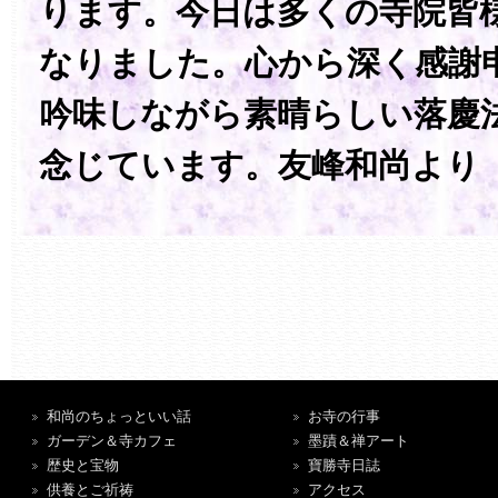
ります。今日は多くの寺院皆
なりました。心から深く感謝
吟味しながら素晴らしい落慶
念じています。友峰和尚より
和尚のちょっといい話
お寺の行事
ガーデン＆寺カフェ
墨蹟＆禅アート
歴史と宝物
寶勝寺日誌
供養とご祈祷
アクセス