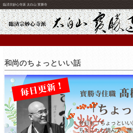
臨済宗妙心寺派 太白山 寳勝寺
和尚のちょっといい話