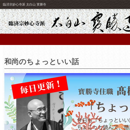
臨済宗妙心寺派 太白山 寳勝寺
和尚のちょっといい話