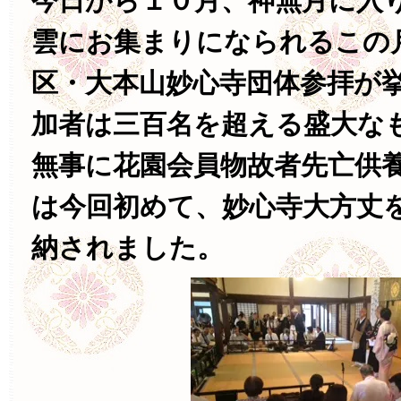
今日から１０月、神無月に入
雲にお集まりになられるこの
区・大本山妙心寺団体参拝が
加者は三百名を超える盛大な
無事に花園会員物故者先亡供
は今回初めて、妙心寺大方丈
納されました。