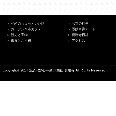
和尚のちょっといい話
お寺の行事
ガーデン＆寺カフェ
墨蹟＆禅アート
歴史と宝物
寶勝寺日誌
供養とご祈祷
アクセス
Copyright© 2014 臨済宗妙心寺派 太白山 寶勝寺 All Rights Reserved.