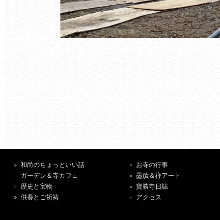
和尚のちょっといい話
お寺の行事
ガーデン＆寺カフェ
墨蹟＆禅アート
歴史と宝物
寶勝寺日誌
供養とご祈祷
アクセス