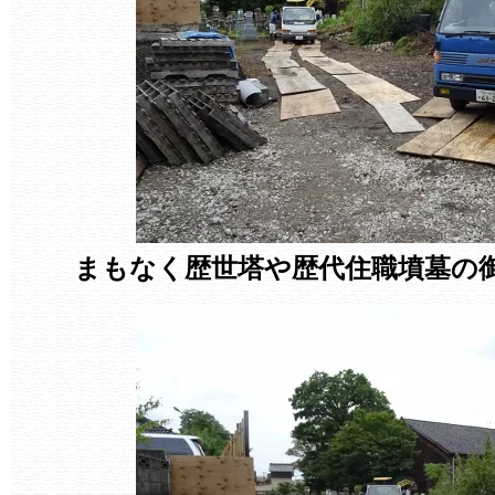
まもなく歴世塔や歴代住職墳墓の