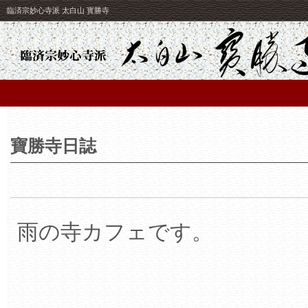
臨済宗妙心寺派 太白山 寳勝寺
寶勝寺日誌
雨の寺カフェです。