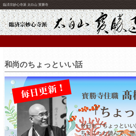
臨済宗妙心寺派 太白山 寳勝寺
和尚のちょっといい話