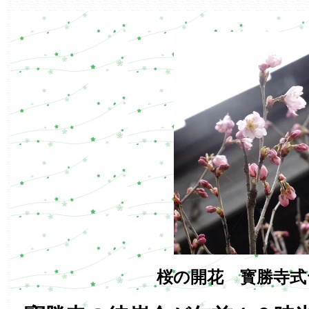
桜の開花 寳勝寺式