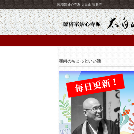
臨済宗妙心寺派 太白山 寳勝寺
和尚のちょっといい話