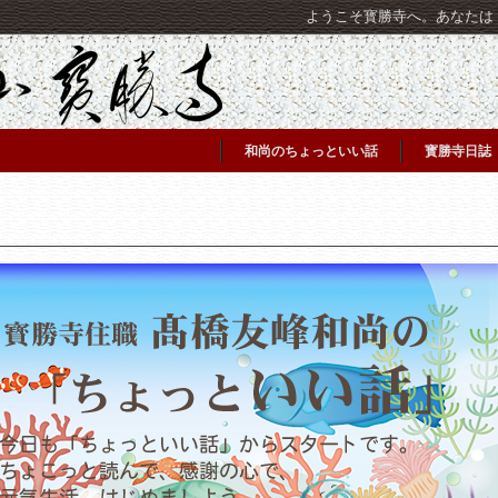
ようこそ寳勝寺へ。あなたは [C
和尚のちょっといい話
寳勝寺日誌