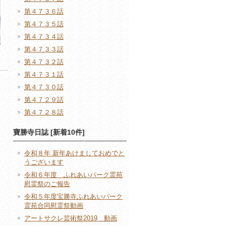
第４７３６話
第４７３５話
第４７３４話
第４７３３話
第４７３２話
第４７３１話
第４７３０話
第４７２９話
第４７２８話
寶勝寺日誌 [新着10件]
令和８年 新年あけましておめでと
うございます
令和６年度 ふれあいパーク霊苑
慰霊祭のご報告
令和５年度宝勝寺ふれあいパーク
霊苑合同慰霊祭動画
アートサクレ芸術祭2019 動画