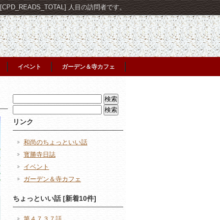
PD_READS_TOTAL] 人目の訪問者です。
イベント
ガーデン＆寺カフェ
検
索:
検
索:
リンク
和尚のちょっといい話
寳勝寺日誌
イベント
ガーデン＆寺カフェ
ちょっといい話 [新着10件]
第４７３７話