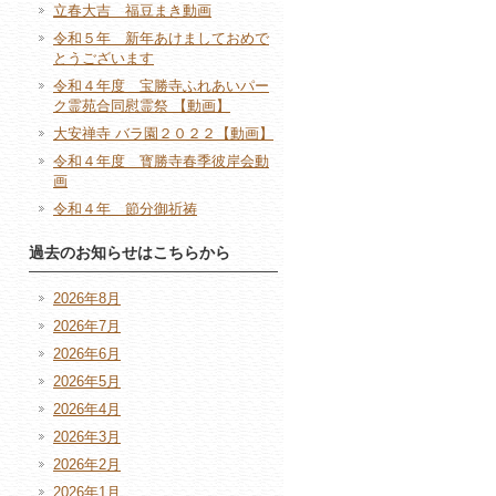
立春大吉 福豆まき動画
令和５年 新年あけましておめで
とうございます
令和４年度 宝勝寺ふれあいパー
ク霊苑合同慰霊祭 【動画】
大安禅寺 バラ園２０２２【動画】
令和４年度 寳勝寺春季彼岸会動
画
令和４年 節分御祈祷
過去のお知らせはこちらから
2026年8月
2026年7月
2026年6月
2026年5月
2026年4月
2026年3月
2026年2月
2026年1月