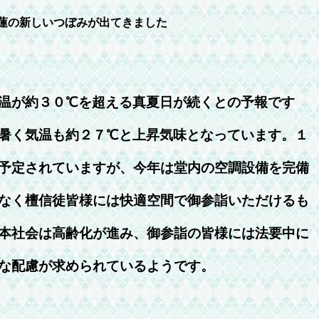
蓮の新しいつぼみが出てきました
温が約３０℃を超える真夏日が続くとの予報です
暑く気温も約２７℃と上昇気味となっています。１
予定されていますが、今年は堂内の空調設備を完備
なく檀信徒皆様には快適空間で御参詣いただけるも
本社会は高齢化が進み、御参詣の皆様には法要中に
な配慮が求められているようです。