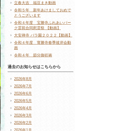
立春大吉 福豆まき動画
令和５年 新年あけましておめで
とうございます
令和４年度 宝勝寺ふれあいパー
ク霊苑合同慰霊祭 【動画】
大安禅寺 バラ園２０２２【動画】
令和４年度 寳勝寺春季彼岸会動
画
令和４年 節分御祈祷
過去のお知らせはこちらから
2026年8月
2026年7月
2026年6月
2026年5月
2026年4月
2026年3月
2026年2月
2026年1月