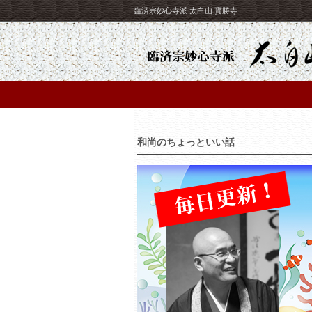
臨済宗妙心寺派 太白山 寳勝寺
和尚のちょっといい話