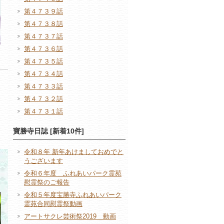
第４７３９話
第４７３８話
第４７３７話
第４７３６話
第４７３５話
第４７３４話
第４７３３話
第４７３２話
第４７３１話
寶勝寺日誌 [新着10件]
令和８年 新年あけましておめでと
うございます
令和６年度 ふれあいパーク霊苑
慰霊祭のご報告
令和５年度宝勝寺ふれあいパーク
霊苑合同慰霊祭動画
アートサクレ芸術祭2019 動画