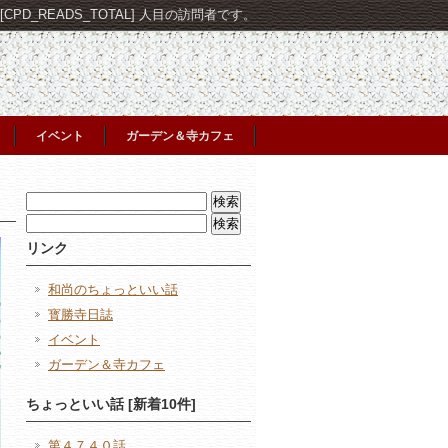
PD_READS_TOTAL] 人目の訪問者です。
イベント
ガーデン＆寺カフェ
検
索:
検
索:
リンク
和尚のちょっといい話
寳勝寺日誌
イベント
ガーデン＆寺カフェ
ちょっといい話 [新着10件]
第４７４０話