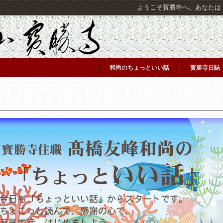
ようこそ寳勝寺へ。あなたは [C
和尚のちょっといい話
寳勝寺日誌