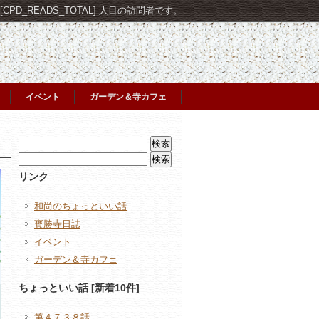
PD_READS_TOTAL] 人目の訪問者です。
イベント
ガーデン＆寺カフェ
検
索:
検
索:
リンク
和尚のちょっといい話
寳勝寺日誌
イベント
ガーデン＆寺カフェ
ちょっといい話 [新着10件]
第４７３８話