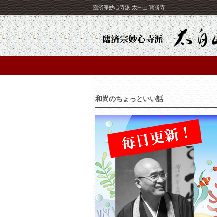
臨済宗妙心寺派 太白山 寳勝寺
和尚のちょっといい話