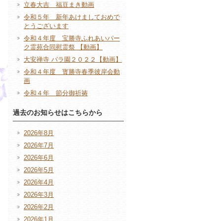
立春大吉 福豆まき動画
令和５年 新年あけましておめで
とうございます
令和４年度 宝勝寺ふれあいパー
ク霊苑合同慰霊祭 【動画】
大安禅寺 バラ園２０２２【動画】
令和４年度 寳勝寺春季彼岸会動
画
令和４年 節分御祈祷
過去のお知らせはこちらから
2026年8月
2026年7月
2026年6月
2026年5月
2026年4月
2026年3月
2026年2月
2026年1月