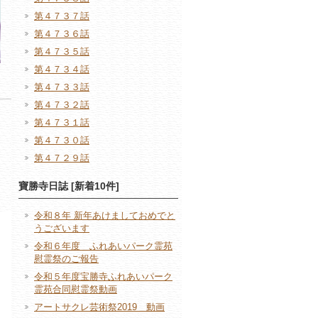
第４７３７話
第４７３６話
第４７３５話
第４７３４話
第４７３３話
第４７３２話
第４７３１話
第４７３０話
第４７２９話
寶勝寺日誌 [新着10件]
令和８年 新年あけましておめでと
うございます
令和６年度 ふれあいパーク霊苑
慰霊祭のご報告
令和５年度宝勝寺ふれあいパーク
霊苑合同慰霊祭動画
アートサクレ芸術祭2019 動画