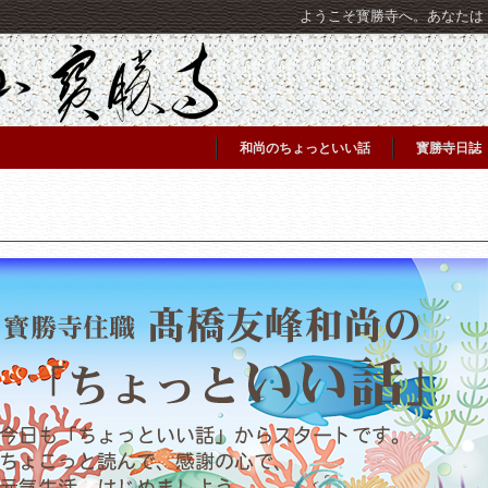
ようこそ寳勝寺へ。あなたは [C
和尚のちょっといい話
寳勝寺日誌