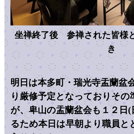
坐禅終了後 参禅された皆様
き
明日は本多町・瑞光寺盂蘭盆
り厳修予定となっておりその
が、卑山の盂蘭盆会も１２日(
るため本日は早朝より職員と