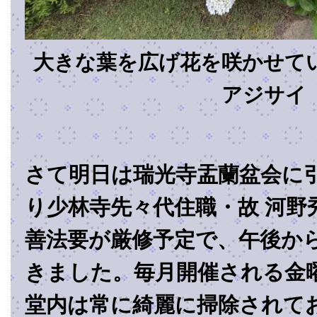
大きな葉を広げ花を咲かせて
アジサイ
さて明日は瑞光寺盂蘭盆会に
り少林寺先々代住職・故 河野
善法要が厳修予定で、午後か
きました。毎月開催される金
堂内は常に綺麗に掃除されて