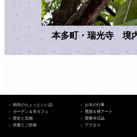
本多町・瑞光寺 境
和尚のちょっといい話
お寺の行事
ガーデン＆寺カフェ
墨蹟＆禅アート
歴史と宝物
寶勝寺日誌
供養とご祈祷
アクセス