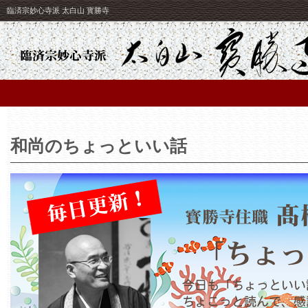
臨済宗妙心寺派 太白山 寳勝寺
和尚のちょっといい話