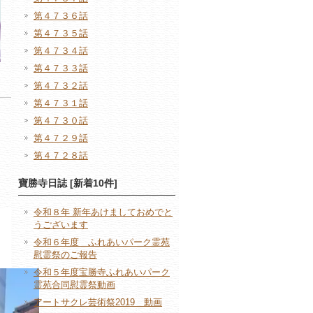
第４７３６話
第４７３５話
第４７３４話
第４７３３話
第４７３２話
第４７３１話
第４７３０話
第４７２９話
第４７２８話
寶勝寺日誌 [新着10件]
令和８年 新年あけましておめでと
うございます
令和６年度 ふれあいパーク霊苑
慰霊祭のご報告
令和５年度宝勝寺ふれあいパーク
霊苑合同慰霊祭動画
アートサクレ芸術祭2019 動画