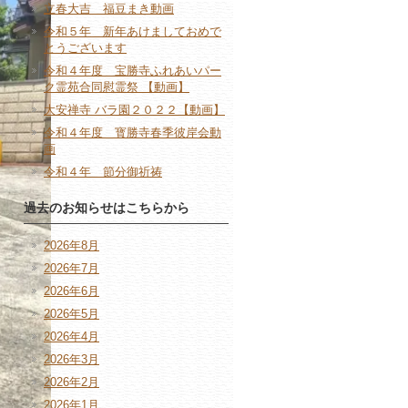
立春大吉 福豆まき動画
令和５年 新年あけましておめで
とうございます
令和４年度 宝勝寺ふれあいパー
ク霊苑合同慰霊祭 【動画】
大安禅寺 バラ園２０２２【動画】
令和４年度 寳勝寺春季彼岸会動
画
令和４年 節分御祈祷
過去のお知らせはこちらから
2026年8月
2026年7月
2026年6月
2026年5月
2026年4月
2026年3月
2026年2月
2026年1月