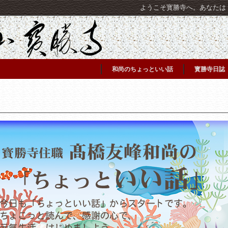
ようこそ寳勝寺へ。あなたは [C
和尚のちょっといい話
寳勝寺日誌