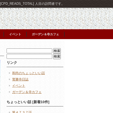
PD_READS_TOTAL] 人目の訪問者です。
イベント
ガーデン＆寺カフェ
検
索:
検
索:
リンク
和尚のちょっといい話
寳勝寺日誌
イベント
ガーデン＆寺カフェ
ちょっといい話 [新着10件]
第４７３７話