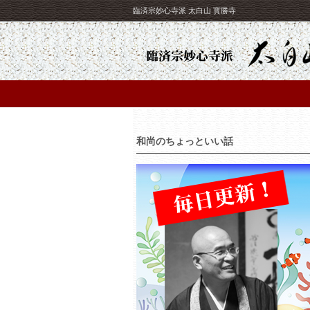
臨済宗妙心寺派 太白山 寳勝寺
和尚のちょっといい話