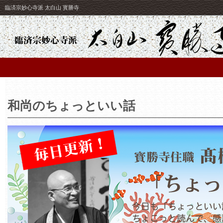
臨済宗妙心寺派 太白山 寳勝寺
和尚のちょっといい話