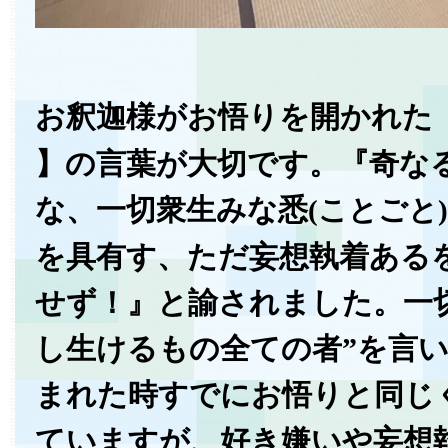
お釈迦様がお悟りを開かれた
】の言葉が大切です。『奇な
な、一切衆生みな悉
(ことごと)
を具有す、ただ妄想執着ある
せず！』と諭されました。一
し生けるもの全ての者”を言
まれた時すでにお悟りと同じ
ていますが、好き嫌いや妄想