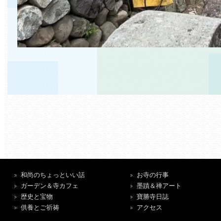
和尚のちょっといい話
お寺の行事
ガーデン＆寺カフェ
墨蹟＆禅アート
歴史と宝物
寶勝寺日誌
供養とご祈祷
アクセス