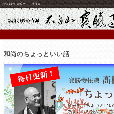
臨済宗妙心寺派 太白山 寳勝寺
和尚のちょっといい話