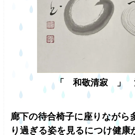
「 和敬清寂 」 
廊下の待合椅子に座りながら
り過ぎる姿を見るにつけ健康