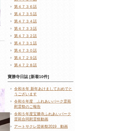
第４７３６話
第４７３５話
第４７３４話
第４７３３話
第４７３２話
第４７３１話
第４７３０話
第４７２９話
第４７２８話
寶勝寺日誌 [新着10件]
令和８年 新年あけましておめでと
うございます
令和６年度 ふれあいパーク霊苑
慰霊祭のご報告
令和５年度宝勝寺ふれあいパーク
霊苑合同慰霊祭動画
アートサクレ芸術祭2019 動画