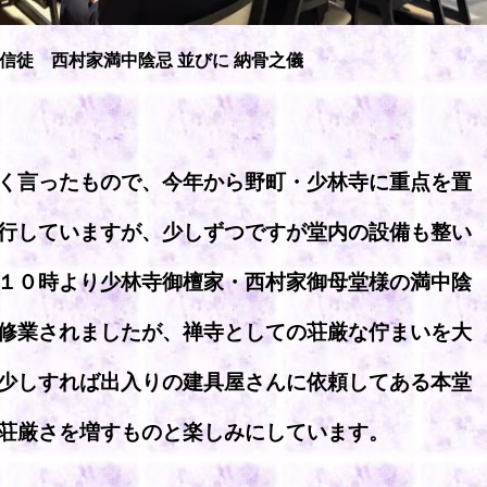
信徒 西村家満中陰忌 並びに 納骨之儀
く言ったもので、今年から野町・少林寺に重点を置
行していますが、少しずつですが堂内の設備も整い
１０時より少林寺御檀家・西村家御母堂様の満中陰
修業されましたが、禅寺としての荘厳な佇まいを大
少しすれば出入りの建具屋さんに依頼してある本堂
荘厳さを増すものと楽しみにしています。