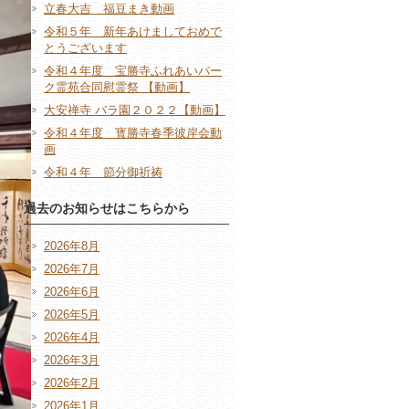
立春大吉 福豆まき動画
令和５年 新年あけましておめで
とうございます
令和４年度 宝勝寺ふれあいパー
ク霊苑合同慰霊祭 【動画】
大安禅寺 バラ園２０２２【動画】
令和４年度 寳勝寺春季彼岸会動
画
令和４年 節分御祈祷
過去のお知らせはこちらから
2026年8月
2026年7月
2026年6月
2026年5月
2026年4月
2026年3月
2026年2月
2026年1月