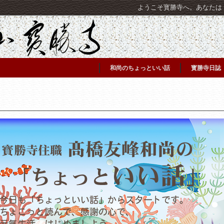
ようこそ寳勝寺へ。あなたは [C
和尚のちょっといい話
寳勝寺日誌