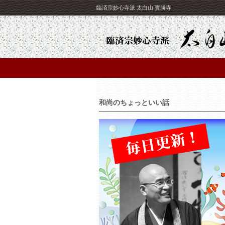
臨済宗妙心寺派 太白山 寳勝寺
和尚のちょっといい話