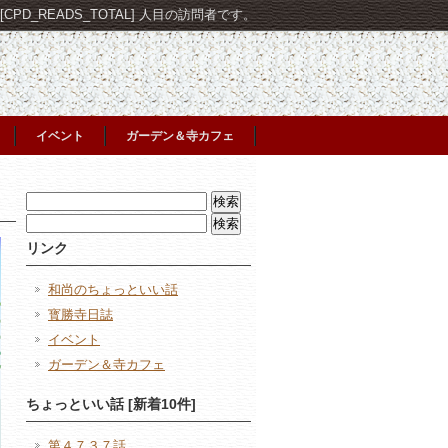
PD_READS_TOTAL] 人目の訪問者です。
イベント
ガーデン＆寺カフェ
検
索:
検
索:
リンク
和尚のちょっといい話
寳勝寺日誌
イベント
ガーデン＆寺カフェ
ちょっといい話 [新着10件]
第４７３７話