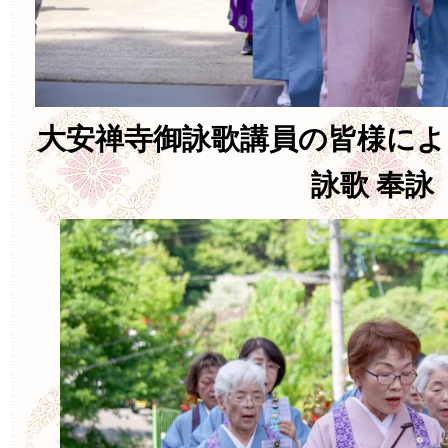
大安禅寺御詠歌講員の皆様によ
詠歌 奉詠