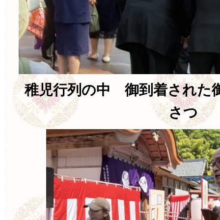
稚児行列の中 御到着された
さつ