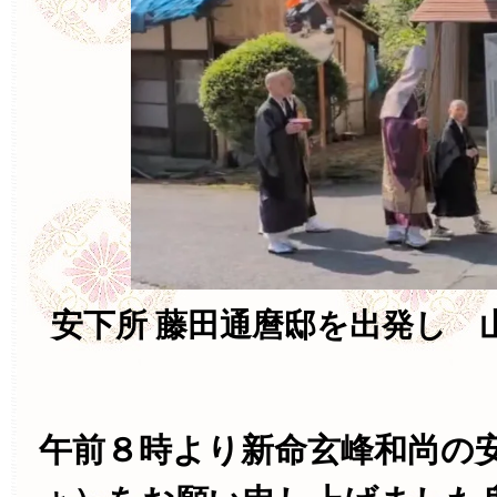
安下所 藤田通麿邸を出発し 
午前８時より新命玄峰和尚の