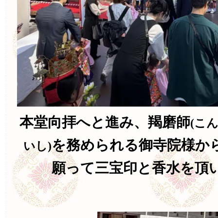
本堂向拝へと進み、羯磨師
(こ
を務められる御寺院様か
いし)
願って三宝印と香水を頂