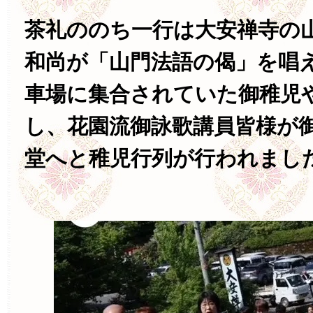
茶礼ののち一行は大安禅寺の
和尚が「山門法語の偈」を唱
車場に集合されていた御稚児
し、花園流御詠歌講員皆様が
堂へと稚児行列が行われまし