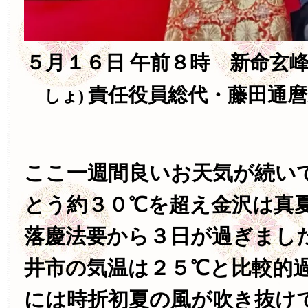
５月１６日 午前８時 新命玄
責任役員総代・藤田通
しょ)
ここ一週間良いお天気が続い
とう約３０℃を超え金沢は真
落慶法要から３日が過ぎまし
井市の気温は２５℃と比較的
には時折初夏の風が吹き抜け