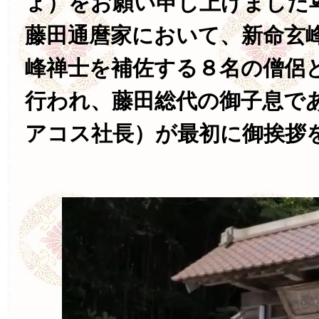
ょ）をお願い申し上げました
藤田通麿家において、新命玄
峰禅士を補佐する８名の僧侶
行われ、藤田総代の御子息で
アコス社長）が最初に御挨拶