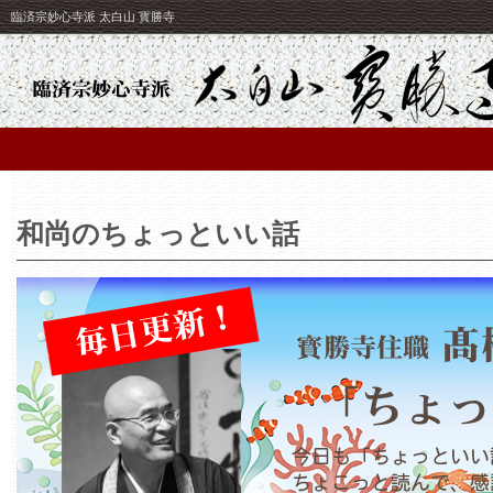
臨済宗妙心寺派 太白山 寳勝寺
和尚のちょっといい話