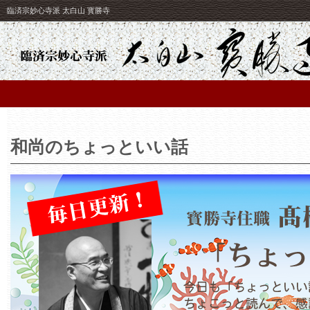
臨済宗妙心寺派 太白山 寳勝寺
和尚のちょっといい話