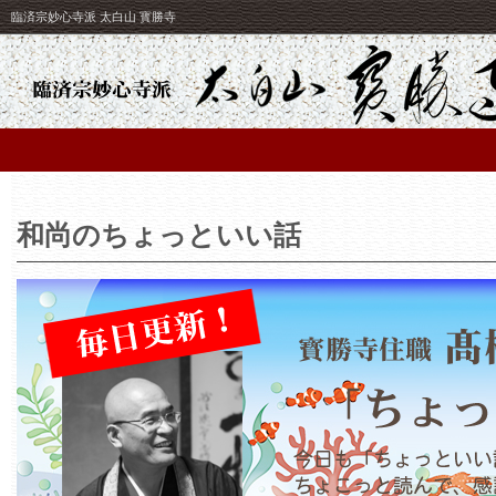
臨済宗妙心寺派 太白山 寳勝寺
和尚のちょっといい話