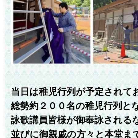
当日は稚児行列が予定されて
総勢約２００名の稚児行列と
詠歌講員皆様が御奉詠される
並びに御親戚の方々と本堂ま