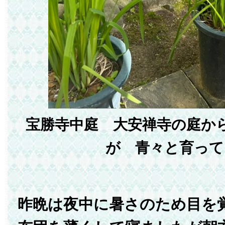
宝勝寺中庭 大安禅寺の庭か
が 青々と育って
昨晩は夜中に暑さのため目を覚