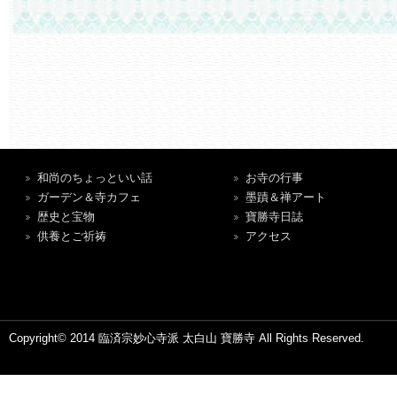
和尚のちょっといい話
お寺の行事
ガーデン＆寺カフェ
墨蹟＆禅アート
歴史と宝物
寶勝寺日誌
供養とご祈祷
アクセス
Copyright© 2014 臨済宗妙心寺派 太白山 寶勝寺 All Rights Reserved.