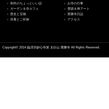
和尚のちょっといい話
お寺の行事
ガーデン＆寺カフェ
墨蹟＆禅アート
歴史と宝物
寶勝寺日誌
供養とご祈祷
アクセス
Copyright© 2014 臨済宗妙心寺派 太白山 寶勝寺 All Rights Reserved.