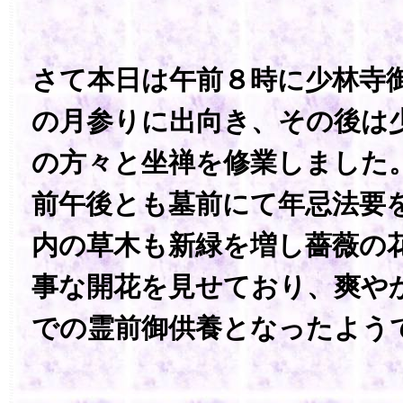
さて本日は午前８時に少林寺
の月参りに出向き、その後は
の方々と坐禅を修業しました
前午後とも墓前にて年忌法要
内の草木も新緑を増し薔薇の
事な開花を見せており、爽や
での霊前御供養となったよう