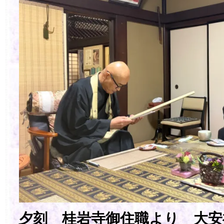
夕刻 桂岩寺御住職より 大安