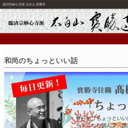
臨済宗妙心寺派 太白山 寳勝寺
和尚のちょっといい話