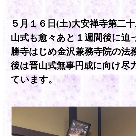
５月１６日(土)大安禅寺第二
山式も愈々あと１週間後に迫
勝寺はじめ金沢兼務寺院の法
後は晋山式無事円成に向け尽
ています。