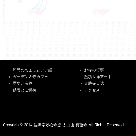
和尚のちょっといい話
お寺の行事
ガーデン＆寺カフェ
墨蹟＆禅アート
歴史と宝物
寶勝寺日誌
供養とご祈祷
アクセス
Copyright© 2014 臨済宗妙心寺派 太白山 寶勝寺 All Rights Reserved.