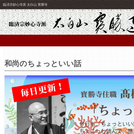
臨済宗妙心寺派 太白山 寳勝寺
和尚のちょっといい話