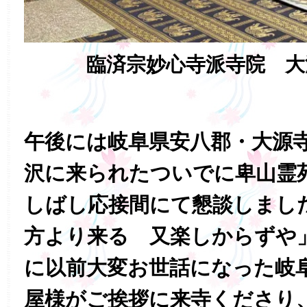
臨済宗妙心寺派寺院 大
午後には岐阜県安八郡・大源
沢に来られたついでに卑山霊
しばし応接間にて懇談しまし
方より来る 又楽しからずや
に以前大変お世話になった岐
屋様がご挨拶に来寺くださり