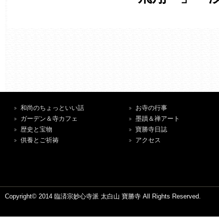
和尚のちょっといい話
お寺の行事
ガーデン＆寺カフェ
墨蹟＆禅アート
歴史と宝物
寶勝寺日誌
供養とご祈祷
アクセス
Copyright© 2014 臨済宗妙心寺派 太白山 寶勝寺 All Rights Reserved.