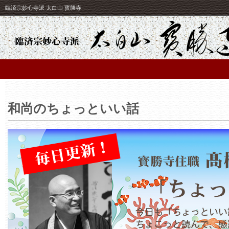
臨済宗妙心寺派 太白山 寳勝寺
和尚のちょっといい話