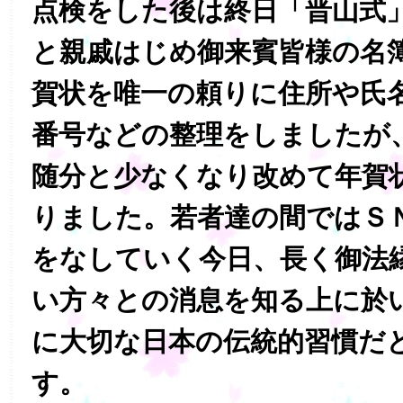
点検をした後は終日「晋山式
と親戚はじめ御来賓皆様の名
賀状を唯一の頼りに住所や氏
番号などの整理をしましたが
随分と少なくなり改めて年賀
りました。若者達の間ではＳ
をなしていく今日、長く御法
い方々との消息を知る上に於
に大切な日本の伝統的習慣だ
す。