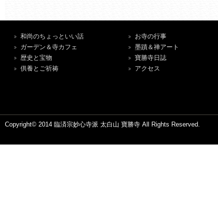
和尚のちょっといい話
お寺の行事
ガーデン＆寺カフェ
墨蹟＆禅アート
歴史と宝物
寶勝寺日誌
供養とご祈祷
アクセス
Copyright© 2014 臨済宗妙心寺派 太白山 寶勝寺 All Rights Reserved.