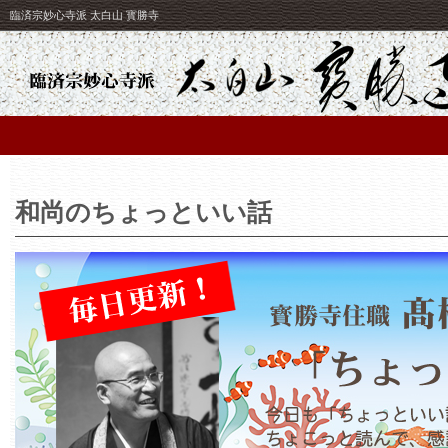
臨済宗妙心寺派 太白山 寳勝寺
和尚のちょっといい話