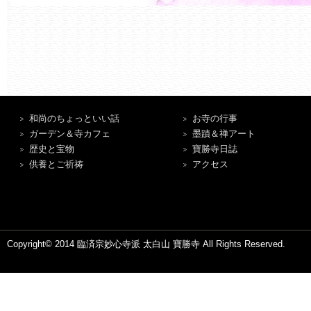
和尚のちょっといい話
お寺の行事
ガーデン＆寺カフェ
墨蹟＆禅アート
歴史と宝物
寶勝寺日誌
供養とご祈祷
アクセス
Copyright© 2014 臨済宗妙心寺派 太白山 寶勝寺 All Rights Reserved.